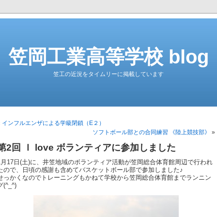
笠岡工業高等学校 blog
笠工の近況をタイムリーに掲載しています
«
インフルエンザによる学級閉鎖（E２）
ソフトボール部との合同練習 《陸上競技部》
»
第2回 Ｉ love ボランティアに参加しました
1月17日(土)に、井笠地域のボランティア活動が笠岡総合体育館周辺で行われ
たので、日頃の感謝も含めてバスケットボール部で参加しました♪
せっかくなのでトレーニングもかねて学校から笠岡総合体育館までランニン
グ(^_^)