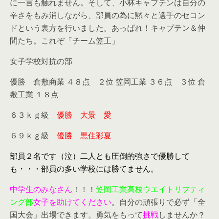
に一言も触れません。そして、小林キャプテンは自分の
辛さをもみ消しながら、部員の為に黙々と選手のセコン
ドという裏方を行いました。あっぱれ！キャプテン＆仲
間たち。これぞ「チーム笠工」
女子学校対抗の部
優勝 倉敷商業 ４８点 ２位 笠岡工業 ３６点 ３位 倉
敷工業 １８点
６３ｋｇ級
優勝 大景 愛
６９ｋｇ級
優勝 黒住彩夏
部員２名です（泣）二人とも圧倒的強さで優勝して
も・・・部員の多い学校には勝てません。
中学生のみなさん
！！！
笠岡工業高校ウエイトリフティ
ング部
女子を助けてください
。自分の頑張りで必ず「全
国大会」出場できます。勇気をもって
挑戦
しませんか？