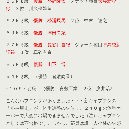
５６ｋｇ級
優勝 小野隆太
スナッチ種目
大会新記
録
３位 川久保雄留
６２ｋｇ級
優勝 松浦辰馬
２位 中村 隆之
６９ｋｇ級
優勝 津田尚紀
７７ｋｇ級
優勝 長谷川昌紀
ジャーク種目
県高校新
記録
３位 真砂有京
８５ｋｇ級
優勝 山下 博
９４ｋｇ級 （優勝 倉敷商業）
+１０５ｋｇ級 （優勝 倉敷工業）２位 廣井治斗
こんなハプニングがありました・・・新キャプテンの
「小林篤史」が、体重調整の失敗で、２４０ｇの体重オ
ーバーで大会に出場できませんでした（泣）キャプテン
としては不合格です。しかし、部員は誰一人小林の失態