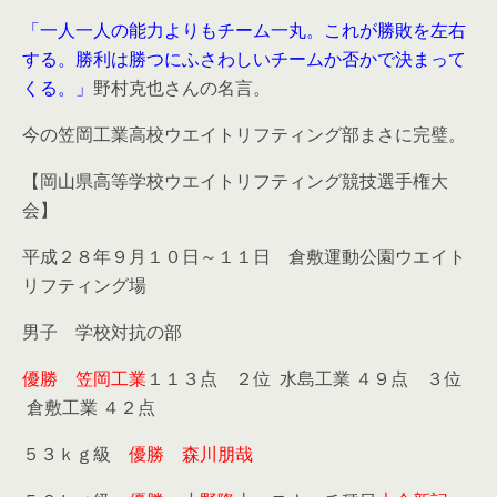
「一人一人の能力よりもチーム一丸。これが勝敗を左右
する。勝利は勝つにふさわしいチームか否かで決まって
くる。」
野村克也さんの名言。
今の笠岡工業高校ウエイトリフティング部まさに完璧。
【岡山県高等学校ウエイトリフティング競技選手権大
会】
平成２８年９月１０日～１１日 倉敷運動公園ウエイト
リフティング場
男子 学校対抗の部
優勝 笠岡工業
１１３点 ２位 水島工業 ４９点 ３位
倉敷工業 ４２点
５３ｋｇ級
優勝 森川朋哉