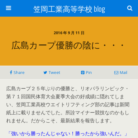
笠岡工業高等学校 blog
2016 年 9 月 11 日
広島カープ優勝の陰に・・・
Share
Tweet
Pin
Mail
広島カープ２５年ぶりの優勝と、リオパラリンピック・
第７１回国民体育大会夏季大会の好成績に隠れてしま
い、笠岡工業高校ウエイトリフティング部の記事は新聞
紙上に載りませんでした。所詮マイナー競技なのかもし
れません。だからこそ、最新結果を報告します。
「強いから勝ったんじゃない！勝ったから強いんだ。」