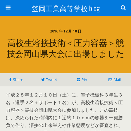
笠岡工業高等学校 blog
2016 年 12 月 10 日
高校生溶接技術＜圧力容器＞競
技会岡山県大会に出場しました
Share
Tweet
Pin
Mail
平成２８年１２月１０日（土）に、電子機械科３年生３
名（選手２名＋サポート１名）が、高校生溶接技術＜圧
力容器＞競技会岡山県大会に参加しました。この競技
は、決められた時間内に１辺約１０ｃｍの容器を一発勝
負で作り、溶接の出来栄えや作業態度などが審査され、