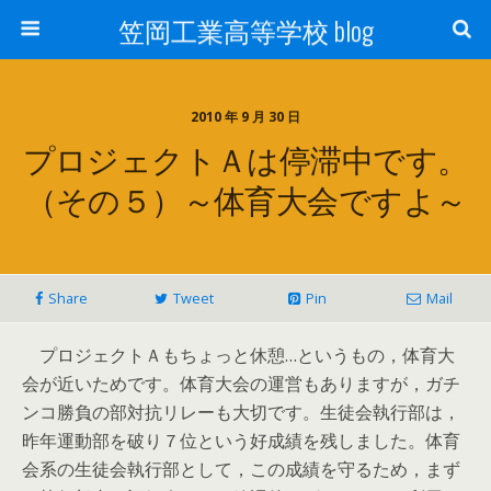
笠岡工業高等学校 blog
2010 年 9 月 30 日
プロジェクトＡは停滞中です。
（その５）～体育大会ですよ～
Share
Tweet
Pin
Mail
プロジェクトＡもちょっと休憩…というもの，体育大
会が近いためです。体育大会の運営もありますが，ガチ
ンコ勝負の部対抗リレーも大切です。生徒会執行部は，
昨年運動部を破り７位という好成績を残しました。体育
会系の生徒会執行部として，この成績を守るため，まず