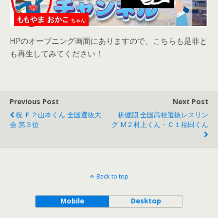
HPのオープニング画面にありますので、こちらも是非と
も再生してみてください！
Previous Post
Next Post
祝 Ｅ２山本くん 全国選抜大
祈健闘 全国高校選抜レスリン
会 第３位
グ М２村上くん・Ｃ１福田くん
Back to top
Mobile
Desktop