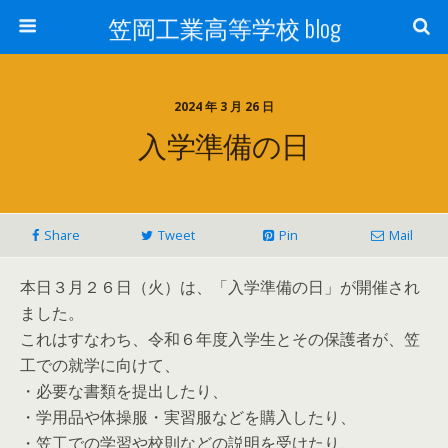
笠岡工業高等学校 blog
2024 年 3 月 26 日
入学準備の日
Share
Tweet
Pin
Mail
本日３月２６日（火）は、「入学準備の日」が開催され
ました。
これはすなわち、令和６年度入学生とその保護者が、笠
工での就学に向けて、
・必要な書類を提出したり、
・学用品や体操服・実習服などを購入したり、
・笠工での学習や校則などの説明を受けたり、