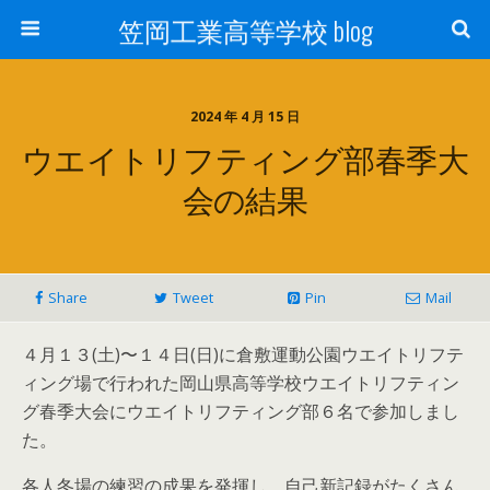
笠岡工業高等学校 blog
2024 年 4 月 15 日
ウエイトリフティング部春季大
会の結果
Share
Tweet
Pin
Mail
４月１３(土)〜１４日(日)に倉敷運動公園ウエイトリフテ
ィング場で行われた岡山県高等学校ウエイトリフティン
グ春季大会にウエイトリフティング部６名で参加しまし
た。
各人冬場の練習の成果を発揮し、自己新記録がたくさん