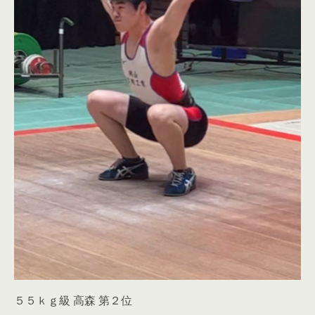
５５ｋｇ級 高森 第２位