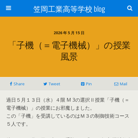
笠岡工業高等学校 blog
2026 年 5 月 15 日
「子機（＝電子機械）」の授業
風景
Share
Tweet
Pin
Mail
過日５月１３日（水）４限 M 3の選択Ⅱ授業「子機（＝
電子機械）」の授業にお邪魔しました。
この「子機」を受講しているのはＭ３の制御技術コース
５人です。