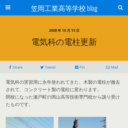
笠岡工業高等学校 blog
2008 年 10 月 15 日
電気科の電柱更新
Share
Tweet
Pin
Mail
電気科の実習用に永年使われてきた、木製の電柱が撤去
されて、コンクリート製の電柱に変わります。
閉校になった瀬戸町の岡山高等技術専門校から譲り受け
たものです。