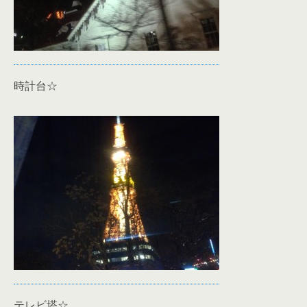
時計台☆
テレビ塔☆