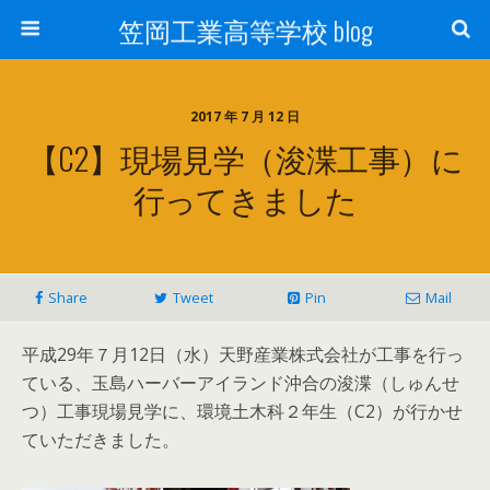
笠岡工業高等学校 blog
2017 年 7 月 12 日
【C2】現場見学（浚渫工事）に
行ってきました
Share
Tweet
Pin
Mail
平成29年７月12日（水）天野産業株式会社が工事を行っ
ている、玉島ハーバーアイランド沖合の浚渫（しゅんせ
つ）工事現場見学に、環境土木科２年生（C2）が行かせ
ていただきました。