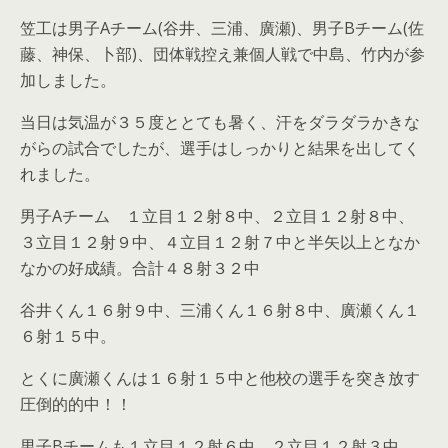
笠工は男子Aチーム(谷井、三浦、廣瀬)、男子Bチーム(佐
藤、神保、卜部)、団体戦控え兼個人戦で中島、竹内が参
加しました。
当日は気温が３５度ととても暑く、汗をダラダラかきな
がらの試合でしたが、選手はしっかりと結果を出してく
れました。
男子Aチーム １立目１２射８中、２立目１２射８中、
３立目１２射９中、４立目１２射７中と半矢以上となか
なかの好成績。合計４８射３２中
谷井くん１６射９中、三浦くん１６射８中、廣瀬くん１
６射１５中。
とくに廣瀬くんは１６射１５中と他校の選手を突き放す
圧倒的的中！！
男子Bチームも１立目１２射６中、２立目１２射３中、