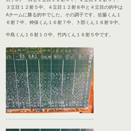
３立目１２射５中、４立目１２射８中と４立目の的中は
Aチームに勝る的中でした。その調子です。佐藤くん１
６射７中、神保くん１６射７中、卜部くん１６射９中。
中島くん１６射１０中、竹内くん１６射５中です。