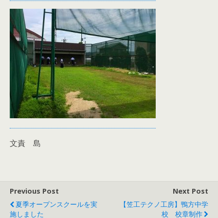
文責 島
Previous Post
Next Post
夏季オープンスクールを実
【笠工テクノ工房】鴨方中学
施しました
校 校章制作