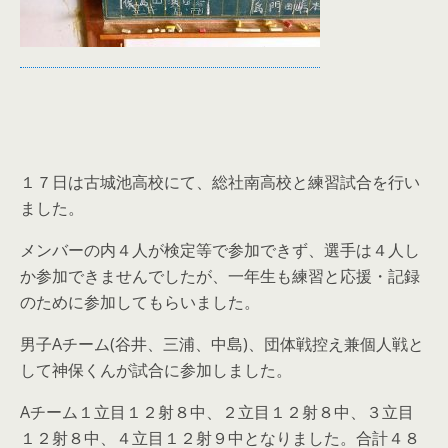
１７日は古城池高校にて、総社南高校と練習試合を行い
ました。
メンバーの内４人が検定等で参加できず、選手は４人し
か参加できませんでしたが、一年生も練習と応援・記録
のために参加してもらいました。
男子Aチーム(谷井、三浦、中島)、団体戦控え兼個人戦と
して神保くんが試合に参加しました。
Aチーム１立目１２射８中、２立目１２射８中、３立目
１２射８中、４立目１２射９中となりました。合計４８