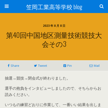
笠岡工業高等学校 blog
2023 年 8 月 8 日
第40回中国地区測量技術競技大
会その3
Share
Tweet
Pin
Mail
抽選→競技→閉会式が終わりました。
選手の抱負をインタビューしましたので、そちらからお
読みください。
いつもの練習どおりに作業して、一番いい結果を出しま