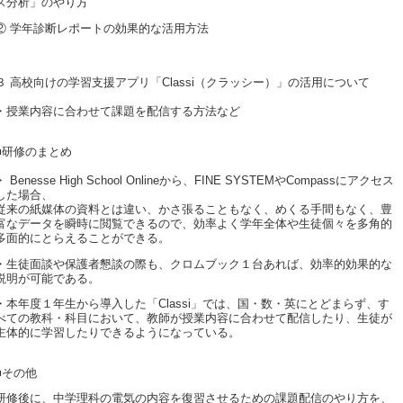
ス分析」のやり方
② 学年診断レポートの効果的な活用方法
３ 高校向けの学習支援アプリ「Classi（クラッシー）」の活用について
・授業内容に合わせて課題を配信する方法など
■研修のまとめ
・ Benesse High School Onlineから、FINE SYSTEMやCompassにアクセス
した場合、
従来の紙媒体の資料とは違い、かさ張ることもなく、めくる手間もなく、豊
富なデータを瞬時に閲覧できるので、効率よく学年全体や生徒個々を多角的
多面的にとらえることができる。
・生徒面談や保護者懇談の際も、クロムブック１台あれば、効率的効果的な
説明が可能である。
・本年度１年生から導入した「Classi」では、国・数・英にとどまらず、す
べての教科・科目において、教師が授業内容に合わせて配信したり、生徒が
主体的に学習したりできるようになっている。
■その他
研修後に、中学理科の電気の内容を復習させるための課題配信のやり方を、