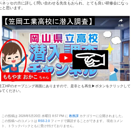
ベネッセの方に詳しく問い合わせる先生もおられ、とても良い研修会になっ
たと思います。
笠工HPのオープニング画面にありますので、是非とも再生▶ボタンをクリックして
みてください。
この投稿は 2026年5月20日 水曜日 8:57 PM に
教務課
カテゴリーに公開されました。
この投稿へのコメントは
RSS 2.0
フィードで購読することができます。 現在コメン
ト、トラックバックともに受け付けておりません。