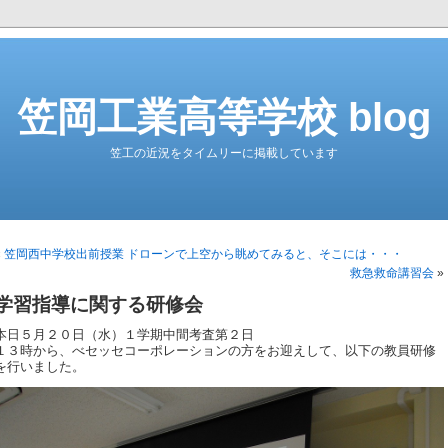
笠岡工業高等学校 blog
笠工の近況をタイムリーに掲載しています
«
笠岡西中学校出前授業 ドローンで上空から眺めてみると、そこには・・・
救急救命講習会
»
学習指導に関する研修会
本日５月２０日（水）１学期中間考査第２日
１３時から、べセッセコーポレーションの方をお迎えして、以下の教員研修
を行いました。