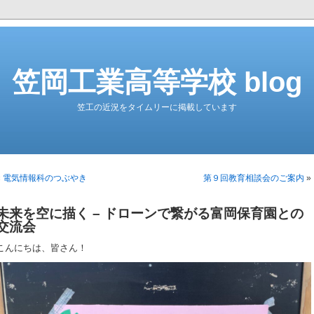
笠岡工業高等学校 blog
笠工の近況をタイムリーに掲載しています
«
電気情報科のつぶやき
第９回教育相談会のご案内
»
未来を空に描く – ドローンで繋がる富岡保育園との
交流会
こんにちは、皆さん！