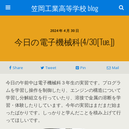
笠岡工業高等学校 blog
2024 年 4 月 30 日
今日の電子機械科(4/30[Tue.])
Share
Tweet
Pin
Mail
今日の午前中は電子機械科３年生の実習です。プログラ
ムを学習し操作を制御したり、エンジンの構造について
学習し分解組立を行っていたり、溶接で金属の溶断を学
習・体験したりしています。今年の実習はまだまだ始ま
ったばかりです。しっかりと学んだことを積み上げて行
ってほしいです。