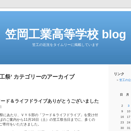
笠岡工業高等学校 blog
笠工の近況をタイムリーに掲載しています
リンク
笠工祭’ カテゴリーのアーカイブ
笠工の公
日
月
フード＆ライフドライブありがとうございました
2
3
日
9
10
工祭にあたり、ＶＹＳ部の「フード＆ライフドライブ」を受け付
16
17
ばのご案内から11月16日（土）の笠工祭当日までに、多くの
23
24
ご寄付をいただきました。
30
31