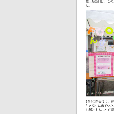
笠工祭当日は、この
た。
14時の閉会後に、
引き取りに来ていた
お届けすることで賞