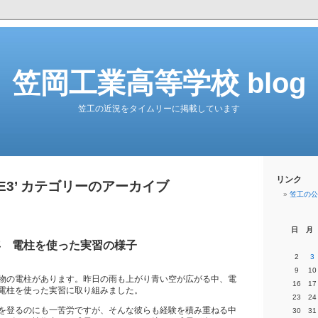
笠岡工業高等学校 blog
笠工の近況をタイムリーに掲載しています
リンク
‘E3’ カテゴリーのアーカイブ
笠工の公
日
月
年 電柱を使った実習の様子
2
3
9
10
物の電柱があります。昨日の雨も上がり青い空が広がる中、電
16
17
電柱を使った実習に取り組みました。
23
24
を登るのにも一苦労ですが、そんな彼らも経験を積み重ねる中
30
31