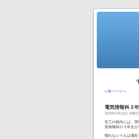
« 前ページへ
電気情報科３
2026年4月16日 木曜日
笠工の校内には、実
気情報科の３年生が
慣れないうちは電柱