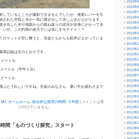
2013年
2013年
2013年
射しているところが撮影できませんでしたが、発射レバーを引
2013年
縮された空気と水が一気に噴き出して水しぶきが上がります。
2013年
噴き出した水や地面からの跳ね返りの泥水が全身にかかって水
2013年
・いや、この灼熱の炎天下には逆にキモチイイ！？
2013年
たロケットが空に舞うと、生徒たちからも歓声が上がっていま
2013年
2013年
2012年
最高記録は次のとおりです。
2012年
2012年
２メートル
2012年
７メートル（学年１位）
2012年
2012年
５メートル
2012年
2012年
飛ぶとうれしいですね。生徒のみなさん、暑い中お疲れさまで
2012年
2012年
,
M2
,
ホームルーム
,
総合的な探究の時間
,
２年団
|
コメントは受
2012年
け付けていません。
2012年
2011年
2011年
2011年
の時間「ものづくり探究」スタート
2011年
2011年
2011年