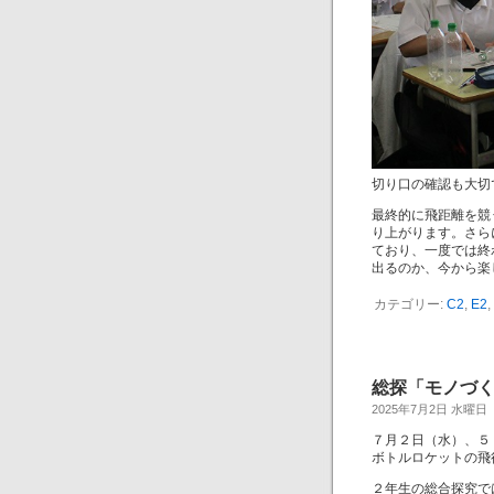
切り口の確認も大切
最終的に飛距離を競
り上がります。さら
ており、一度では終
出るのか、今から楽
カテゴリー:
C2
,
E2
,
総探「モノづ
2025年7月2日 水曜日
７月２日（水）、５
ボトルロケットの飛
２年生の総合探究で