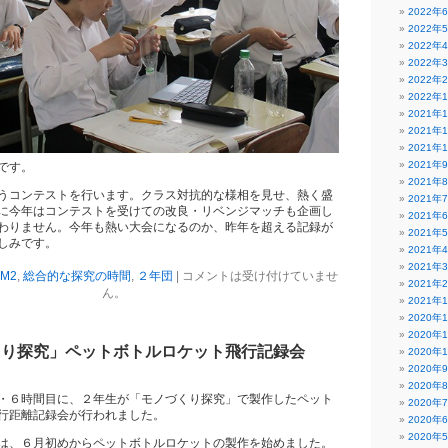
2022年
2022年
2022年
2022年
2022年
2022年
2021年
2021年
2021年
2021年
です。
2021年
うコンテストを行います。クラス対抗的な様相を見せ、熱く盛
2021年
に今年はコンテストを受けての改良・リベンジマッチも企画し
2021年
わりません。今年も熱い大会になるのか、昨年を超える記録が
2021年
しみです。
2021年
2021年
M2
,
総合的な探究の時間
,
２年団
|
コメントは受け付けていませ
2021年
ん。
2021年
2020年
2020年
くり探究」ペットボトルロケット飛行記録会
2020年
2020年
2020年
・６時間目に、２年生が「モノづくり探究」で製作したペット
2020年
行距離記録会が行われました。
2020年
2020年
は、６月初めからペットボトルロケットの製作を始めました。