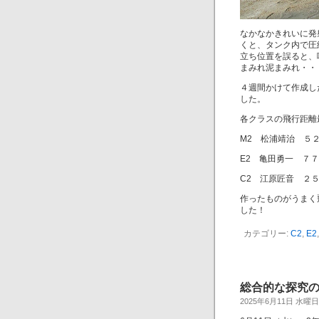
なかなかきれいに発
くと、タンク内で圧
立ち位置を誤ると、
まみれ泥まみれ・・
４週間かけて作成し
した。
各クラスの飛行距離
M2 松浦靖治 ５
E2 亀田勇一 ７
C2 江原匠音 ２
作ったものがうまく
した！
カテゴリー:
C2
,
E2
総合的な探究
2025年6月11日 水曜日