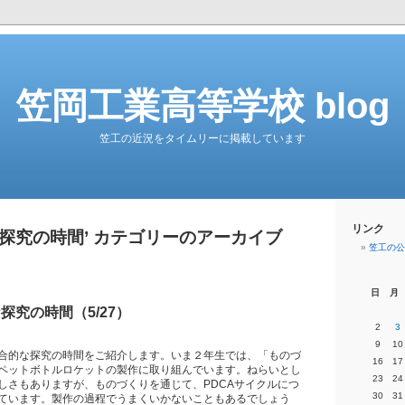
笠岡工業高等学校 blog
笠工の近況をタイムリーに掲載しています
リンク
な探究の時間’ カテゴリーのアーカイブ
笠工の公
日
月
探究の時間（5/27）
2
3
9
10
合的な探究の時間をご紹介します。いま２年生では、「ものづ
16
17
ペットボトルロケットの製作に取り組んでいます。ねらいとし
23
24
しさもありますが、ものづくりを通じて、PDCAサイクルにつ
30
31
ています。製作の過程でうまくいかないこともあるでしょう