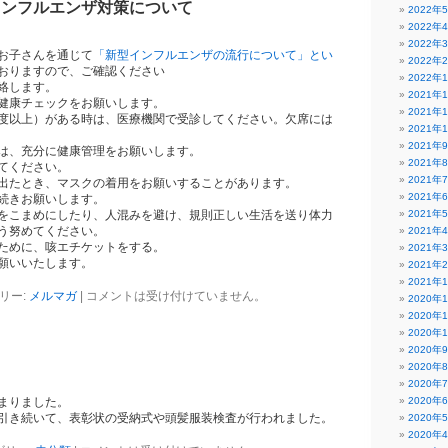
インフルエンザ対策について
2022年
2022年
2022年
お子さんを通じて
「新型インフルエンザの流行について」とい
2022年
おりますので、ご確認ください
2022年
絡します。
2021年
健康チェックをお願いします。
2021年
以上）がある時は、医療機関で受診してください。欠席には
2021年
2021年
、充分に健康管理をお願いします。
2021年
てください。
2021年
たとき、マスクの着用をお願いすることがあります。
2021年
続きお願いします。
こまめにしたり、人混みを避け、規則正しい生活を送り体力
2021年
う努めてください。
2021年
めに、咳エチケットをする。
2021年
願いいたします。
2021年
2021年
リー:
メルマガ
|
コメントは受け付けていません。
2020年
2020年
2020年
2020年
2020年
2020年
まりました。
2020年
引き続いて、表彰状の受納式や頭髪服装検査が行われました。
2020年
2020年