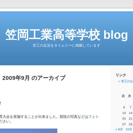
笠岡工業高等学校 blog
笠工の近況をタイムリーに掲載しています
リンク
2009年9月 のアーカイブ
笠工の公
日
月
会
6
7
13
14
育大会を実施することが出来ました。競技の写真などは
フォト
20
21
ださい。
27
28
« 8月
10月 