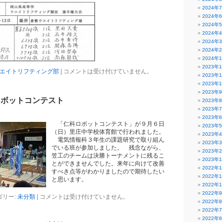
2024年
2024年
2024年
2024年
2024年
2024年
2024年
2023年
エイトリフティング部
|
コメントは受け付けていません。
2023年
2023年
2023年
ロボットコンテスト
2023年
2023年
2023年
「仁科ロボットコンテスト」が９月６日
2023年
（日）里庄中学校体育館で行われました。
2023年
電気情報科３年生の課題研究で取り組ん
2023年
でいる班が参加しました。 残念ながら、
2023年
笠工のチームは決勝トーナメントに残るこ
2023年
とができませんでした。来年に向けて改善
2022年
すべき点等がわかりましたので期待したい
2022年
と思います。
2022年
2022年
ゴリー:
未分類
|
コメントは受け付けていません。
2022年
2022年
2022年