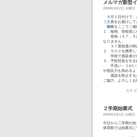
メルマガ新型
2009年9月2日 水曜日
９月１日付けで、
う文書
をお届けして
概略をここでご連
１．毎朝、登校前に
発熱（３７．５度
なりません。
３７度程度の時は
２．マスクを携帯し
学校で感染者が出
３．予防対策を引き
手洗い・うがいを
や抵抗力を高めるよ
感染を防止するた
ご協力、よろしくお
カテゴ
２学期始業式
2009年9月1日 火曜日
今日から二学期が始
体育館では始業式に