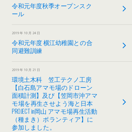
令和元年度秋季オープンスク
ール
2019 年 10 月 24 日
令和元年度 横江幼稚園との合
同避難訓練
2019 年 10 月 21 日
環境土木科 笠工テクノ工房
【白石島アマモ場のドローン
面積計測】及び【笠岡市沖アマ
モ場を再生させよう海と日本
PROJECT in岡山 アマモ場再生活動
（種まき）ボランティア】に
参加しました。