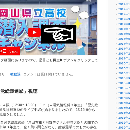
2017年
2017年
2017年
2017年
2017年
2017年
2017年
2017年
2017年
2017年
2017年
2017年
ング画面にありますので、是非とも再生▶ボタンをクリックして
2016年
2016年
2016年
ゴリー:
教務課
|
コメントは受け付けていません。
2016年
2016年
2016年
民党総裁選挙」視聴
2016年
2016年
2016年
４限（12:30〜13:20） Ｅ３（＝電気情報科３年生）「歴史総
2016年
民党総裁選挙のライブ中継が始まりましたので、13:15頃から
2016年
視聴をしました。
2016年
）の自民党総裁選挙（岸田首相と河野デジタル担当大臣との間での
2015年
中学３年生で、全く興味関心がなく、総裁選挙そのものの存在
2015年