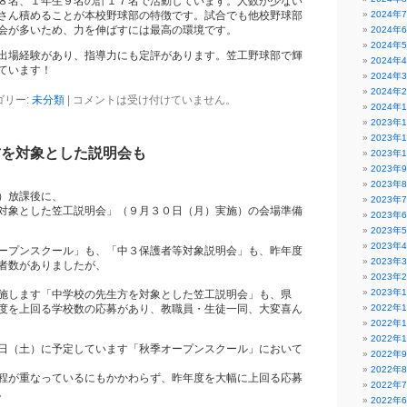
８名、１年生９名の計１７名で活動しています。人数が少ない
2024年
さん積めることが本校野球部の特徴です。試合でも他校野球部
会が多いため、力を伸ばすには最高の環境です。
2024年
2024年
出場経験があり、指導力にも定評があります。笠工野球部で輝
2024年
ています！
2024年
2024年
ゴリー:
未分類
|
コメントは受け付けていません。
2024年
2023年
2023年
方を対象とした説明会も
2023年
2023年
2023年
）放課後に、
2023年
対象とした笠工説明会」（９月３０日（月）実施）の会場準備
2023年
2023年
2023年
ープンスクール」も、「中３保護者等対象説明会」も、昨年度
2023年
者数がありましたが、
2023年
2023年
施します「中学校の先生方を対象とした笠工説明会」も、県
2022年
度を上回る学校数の応募があり、教職員・生徒一同、大変喜ん
2022年
2022年
日（土）に予定しています「秋季オープンスクール」において
2022年
2022年
程が重なっているにもかかわらず、昨年度を大幅に上回る応募
2022年
。
2022年