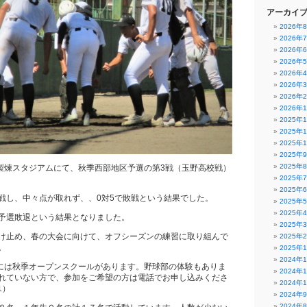
アーカイ
2026年
2026年
2026年
2026年
2026年
2026年
2026年
2026年
2025年
2025年
2025年
2025年
2025年
比製煉スタジアムにて、秋季西部地区予選の第3戦（玉野高校戦）
2025年
2025年
戦し、中々点が取れず、、0対5で敗戦という結果でした。
2025年
2025年
予選敗退という結果となりました。
2025年
け止め、春の大会に向けて、オフシーズンの練習に取り組んで
2025年
。
2025年
2024年
）には秋季オープンスクールがあります。野球部の体験もありま
2024年
れていない方で、参加をご希望の方は電話でお申し込みくださ
2024年
1）
2024年
2024年