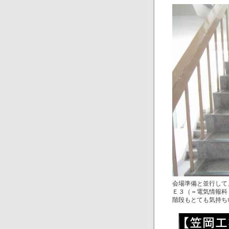
会場準備と並行して
Ｅ３（＝電気情報科
階段もとても気持ち