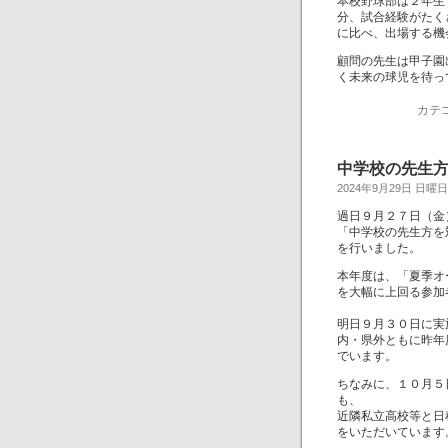
本校野球部は２年生
分、試合経験がたく
に比べ、出場する機
顧問の先生は甲子園
く未来の球児を待っ
カテ
中学校の先生
2024年9月29日 日曜日
過日９月２７日（金
「中学校の先生方を
を行いました。
本年度は、「夏季オ
を大幅に上回る参加
明日９月３０日に実
内・県外ともに昨年
でいます。
ちなみに、１０月５
も、
近隣私立高校等と日
をいただいています