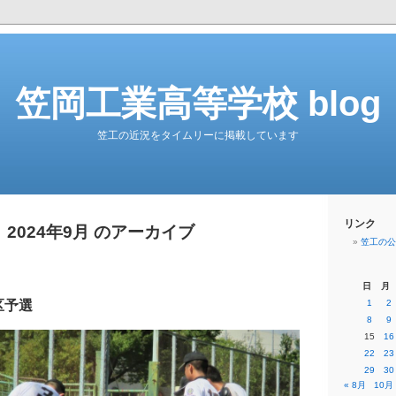
笠岡工業高等学校 blog
笠工の近況をタイムリーに掲載しています
リンク
2024年9月 のアーカイブ
笠工の公
日
月
区予選
1
2
8
9
15
16
22
23
29
30
« 8月
10月 