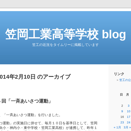
笠岡工業高等学校 blog
笠工の近況をタイムリーに掲載しています
リンク
2014年2月10日 のアーカイブ
笠工の公
日
月
４回「一斉あいさつ運動」
2
3
9
10
、「一斉あいさつ運動」を行いました。
16
17
23
24
運動」の実施日に併せて、毎月１０日を基準日として、笠岡
央小・神内小・東中学校・笠岡工業高校）が連携して、昨年１
« 1月
3月 »