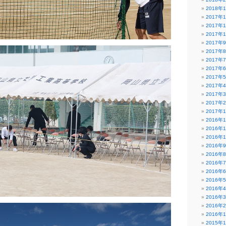
2018年
2017年
2017年
2017年
2017年
2017年
2017年
2017年
2017年
2017年
2017年
2017年
2017年
2016年
2016年
2016年
2016年
2016年
2016年
2016年
2016年
2016年
2016年
2016年
2016年
2015年