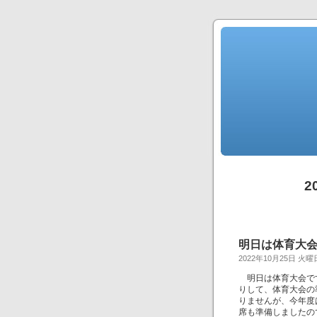
2
明日は体育大会
2022年10月25日 火曜
明日は体育大会です
りして、体育大会の
りませんが、今年度
席も準備しましたの