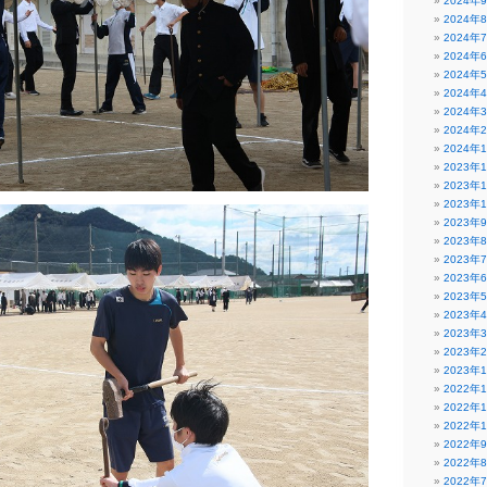
2024年
2024年
2024年
2024年
2024年
2024年
2024年
2024年
2024年
2023年
2023年
2023年
2023年
2023年
2023年
2023年
2023年
2023年
2023年
2023年
2023年
2022年
2022年
2022年
2022年
2022年
2022年