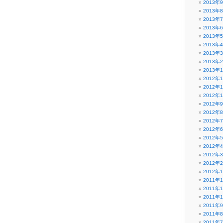
2013年
2013年
2013年
2013年
2013年
2013年
2013年
2013年
2013年
2012年
2012年
2012年
2012年
2012年
2012年
2012年
2012年
2012年
2012年
2012年
2012年
2011年
2011年
2011年
2011年
2011年
2011年