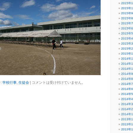
2015年
2015年
2015年
2015年
2015年
2015年
2015年
2015年
2015年
2015年
2015年
2014年
2014年
2014年
2014年
2014年
:
学校行事
,
生徒会
|
コメントは受け付けていません。
2014年
2014年
2014年
2014年
2014年
2014年
2014年
2013年
2013年
2013年