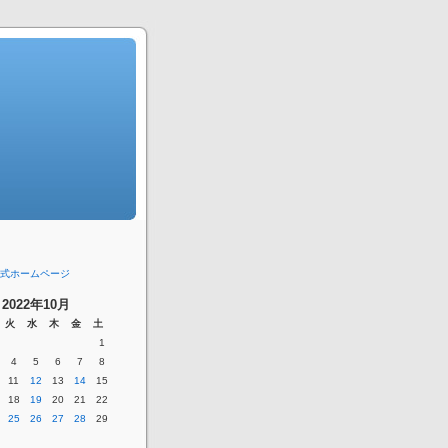
式ホームページ
2022年10月
火
水
木
金
土
1
4
5
6
7
8
11
12
13
14
15
18
19
20
21
22
25
26
27
28
29