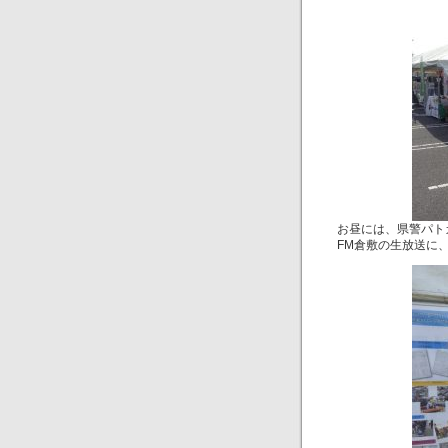
お昼には、県警パト
FM倉敷の生放送に