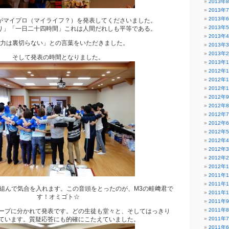
2013年
2013年
2013年
がマイプロ（マイライフ？）を発表してくださいました。
2013年
り」「一日二十四時間」これは人間だれしも平等である。
2013年
力は裏切らない」との言葉をいただきました。
2013年
2013年
そして発表の時間となりました。
2013年
2012年
2012年
2012年
2012年
2012年
2012年
2012年
2012年
2012年
2012年
2012年
2012年
2011年
2011年
組んで気合を入れます。この音頭をとったのが、M3の畦﨑君で
2011年
す！オミゴト☆
2011年
2011年
ープに分かれて発表です。どの生徒も堂々と、そしてはっきり
ています。質疑応答にも的確にこたえていました。
2011年
2011年