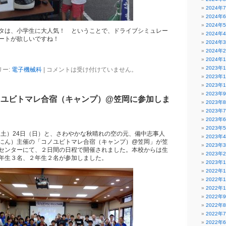
2024年
2024年
2024年
タは、小学生に大人気！ ということで、ドライブシミュレー
2024年
ートが欲しいですね！
2024年
2024年
2024年
2023年
リー:
電子機械科
|
コメントは受け付けていません。
2023年
2023年
2023年
ノユビトマレ合宿（キャンプ）@笠岡に参加しま
2023年
2023年
2023年
2023年
日（土）24日（日）と、さわやかな秋晴れの空の元、備中志事人
2023年
にん）主催の「コノユビトマレ合宿（キャンプ）@笠岡」が笠
2023年
センターにて、２日間の日程で開催されました。本校からは生
2023年
年生３名、２年生２名が参加しました。
2023年
2022年
2022年
2022年
2022年
2022年
2022年
2022年