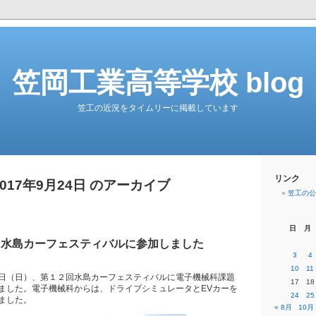
笠岡工業高等学校 blog
笠工の近況をタイムリーに掲載しています
リンク
2017年9月24日 のアーカイブ
笠工の公
日
月
】水島カーフェスティバルに参加しました
3
4
10
11
日（日）、第１２回水島カーフェスティバルに電子機械科課題
17
18
ました。電子機械科からは、ドライブシミュレータとEVカーを
24
25
ました。
« 8月
10月 