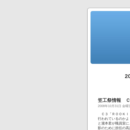
2
笠工祭情報 
2008年10月31日 金曜
Ｃ３「ＲＯＯＫＩＥ
行われているのかよ
と瀧本君が職員室に
影のために担任の高