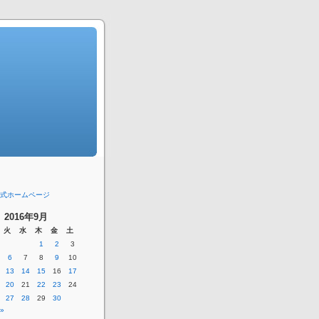
式ホームページ
2016年9月
火
水
木
金
土
1
2
3
6
7
8
9
10
13
14
15
16
17
20
21
22
23
24
27
28
29
30
»