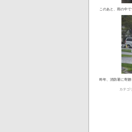
このあと、雨の中で
昨年、消防署に寄贈
カテゴ