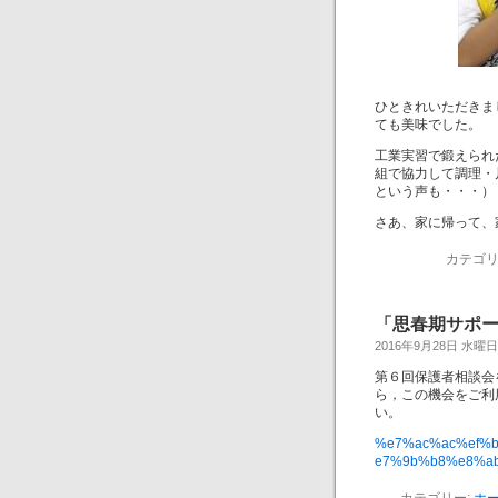
ひときれいただきま
ても美味でした。
工業実習で鍛えられ
組で協力して調理・
という声も・・・）
さあ、家に帰って、
カテゴリ
「思春期サポ
2016年9月28日 水曜日
第６回保護者相談会
ら，この機会をご利
い。
%e7%ac%ac%ef%
e7%9b%b8%e8%a