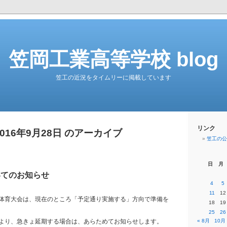
笠岡工業高等学校 blog
笠工の近況をタイムリーに掲載しています
リンク
2016年9月28日 のアーカイブ
笠工の公
日
月
いてのお知らせ
4
5
11
12
体育大会は、現在のところ「予定通り実施する」方向で準備を
18
19
25
26
より、急きょ延期する場合は、あらためてお知らせします。
« 8月
10月 