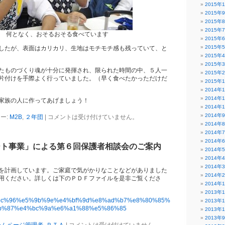
2015年
2015年
2015年
2015年
何となく、おそるおそる食べています
2015年
2015年
したが、表面はカリカリ、生地はモチモチ感も残っていて、と
2015年
2015年
たものづくり魂が十分に発揮され、限られた時間の中、５人一
2015年
片付けを手際よく行っていました。（早く食べたかっただけだ
2015年
2014年
2014年
家族の人に作ってあげましょう！
2014年
2014年
ー:
M2B
,
２年団
|
コメントは受け付けていません。
2014年
2014年
2014年
ート事業」による第６回保護者相談会のご案内
2014年
2014年
2014年
を計画しています。ご家庭で気がかりなことなどがありました
2014年
用ください。詳しくは下のＰＤＦファイルを是非ご覧くださ
2014年
2013年
bc%96%e5%9b%9e%e4%bf%9d%e8%ad%b7%e8%80%85%
2013年
b%87%e4%bc%9a%e6%a1%88%e5%86%85
2013年
2013年