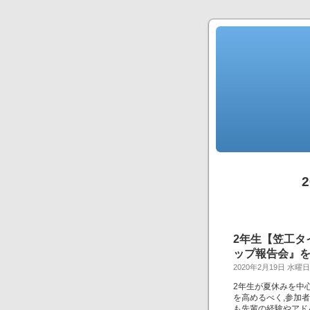
2年生【笠工タ
ップ報告会』を実
2020年2月19日 水曜日
2年生が夏休みを中
を高めるべく,参加
も先輩の経験やアド