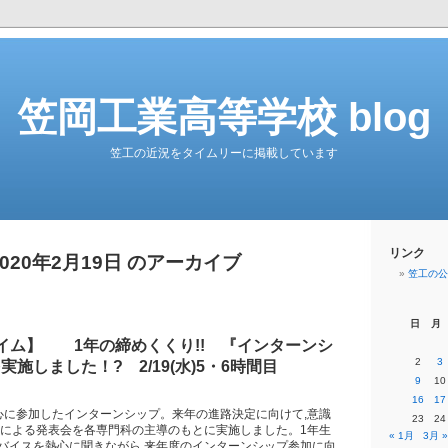
笠岡工業高等学校 blog
笠工の近況をタイムリーに掲載しています
リンク
2020年2月19日 のアーカイブ
笠工の公
日
月
イム】 1年の締めくくり!! 『インターンシ
2
3
施しました！? 2/19(水)5・6時間目
9
10
16
17
心に参加したインターンシップ。来年の進路決定に向けて,意識
23
24
者による発表会を各専門科の主導のもとに実施しました。1年生
« 1月
3月 »
バイスを熱心に聞きながら,来年度のインターンシップ参加に向