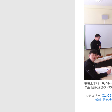
環境土木科 6グル
年生も熱心に聞いて
カテゴリー:
C1
,
C2
械科
,
電気情